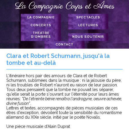
La Compagnie Corps et Âmes
LA COMPAGNIE
SPECTACLES
CONCERTS
LECTURES
Louise Michel
THEATRE
Concert Liberté
Maria-Casares
Dialogues
D'OMBRES
NOUS SOUTENIR
Concert Corps et
Sainte Thérèse de
L'Antichambre
CONTACT
Âmes
Nous soutenir
Lisieux
Clara et Robert
Album
Adhésion à la Cie
La Rose Blanche
Schumann
Clara et Robert Schumann, jusqu'à la
Interlude spirituel
Edith Stein
boutique
tombe et au-delà
Fraternité
L'itinéraire hors pair des amours de Clara et de Robert
Schumann, sublimées dans la musique : ni la jalousie du père,
ni les troubles de Robert n'auront eu raison de leur passion.
Tous deux pensaient que la tombe ne pouvait les séparer,
qu'elle serait la porte s'ouvrant sur l'éternité pour leurs âmes
réunies:
"De l'étreinte bénie renaîtra l'androgyne, oeuvre achevée,
divine fusion"
.
Lettres et textes, accompagnés de pièces musicales de ces
êtres d'exception, dévoilent toute la sensibilité du romantisme
allemand du XIXe siècle, initié par le poète Novalis.
Une pièce musicale d'Alain Duprat