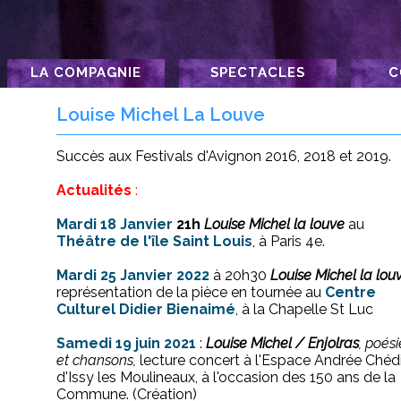
LA COMPAGNIE
SPECTACLES
C
Louise Michel
Conc
Louise Michel La Louve
Maria-Casares
Conc
L'Antichambre
Succès aux Festivals d'Avignon 2016, 2018 et 2019.
Clara et Robert
Actualités
:
Schumann
Edith Stein
Mardi 18 Janvier
21h
Louise Michel la louve
au
Théâtre de l'île Saint Louis
, à Paris 4e.
Mardi 25 Janvier 2022
à 20h30
Louise Michel la lou
représentation de
la pièce en tournée au
Centre
Culturel Didier Bienaimé
, à la Chapelle St Luc
Samedi 19 juin 2021
:
Louise Michel / Enjolras
, poési
et chansons,
lecture concert à l'Espace Andrée Chéd
d'Issy les Moulineaux, à l'occasion des 150 ans de la
Commune. (Création)