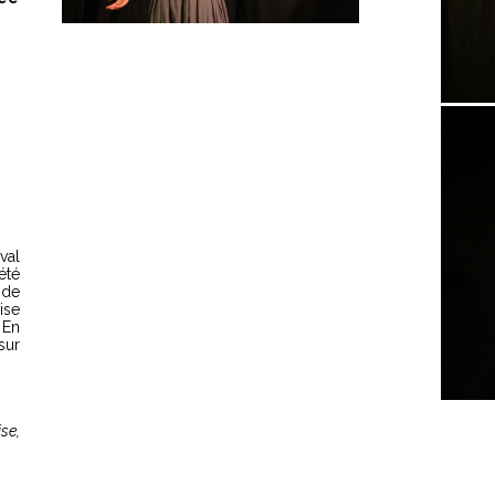
val
été
 de
ise
 En
sur
ise,