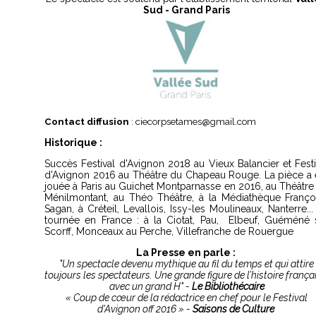
Sud - Grand Paris
Contact diffusion
: ciecorpsetames@gmail.com
Historique :
Succès Festival d'Avignon 2018 au Vieux Balancier et Festi
d'Avignon 2016 au Théâtre du Chapeau Rouge. La pièce a 
jouée à Paris au Guichet Montparnasse en 2016, au Théâtre
Ménilmontant, au Théo Théâtre, à la Médiathèque Franço
Sagan, à Créteil, Levallois, Issy-les Moulineaux, Nanterre...
tournée en France : à la Ciotat, Pau, Elbeuf, Guéméné 
Scorff, Monceaux au Perche, Villefranche de Rouergue
La Presse en parle :
"Un spectacle devenu mythique au fil du temps et qui attire
toujours les spectateurs. Une grande figure de l’histoire frança
avec un grand H" -
Le Bibliothécaire
« Coup de cœur de la rédactrice en chef pour le Festival
d'Avignon off 2016 » -
Saisons de Culture