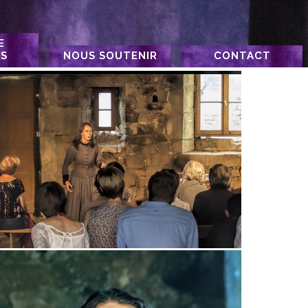
E
ES
NOUS SOUTENIR
CONTACT
Nous soutenir
Adhésion à la Cie
boutique