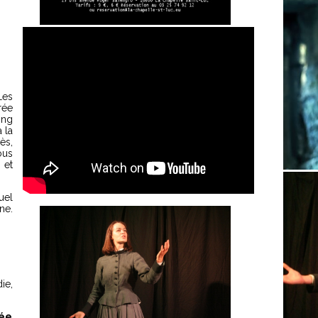
Les
rée
ing
à la
ès,
ous
 et
uel
ne.
ie,
lée