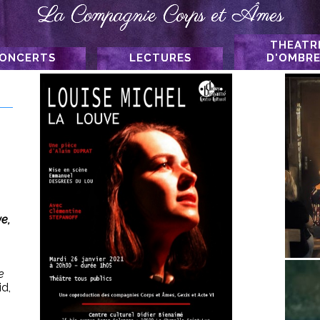
La Compagnie Corps et Âmes
THEATR
ONCERTS
LECTURES
D'OMBR
ert Liberté
Dialogues
ert Corps et
Sainte Thérèse de
Âmes
Lisieux
Album
La Rose Blanche
Interlude spirituel
Fraternité
ve,
e
id,