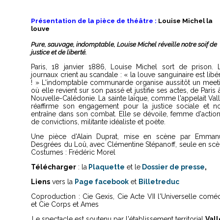
Présentation de la pièce de théâtre :
Louise Michel la
louve
Pure, sauvage, indomptable, Louise
Michel
réveille notre soif de
justice et de liberté.
Paris, 18 janvier 1886, Louise Michel sort de prison. 
journaux crient au scandale : « la louve sanguinaire est libé
! » L'indomptable communarde organise aussitôt un meet
où elle revient sur son passé et justifie ses actes, de Paris 
Nouvelle-Calédonie. La sainte laïque, comme l'appelait Vall
réaffirme son engagement pour la justice sociale et n
entraîne dans son combat. Elle se dévoile, femme d'action
de convictions, militante idéaliste et poète.
Une pièce d'Alain Duprat, mise en scène par Emman
Desgrées du Loû, avec Clémentine Stépanoff, seule en scè
Costumes : Frédéric Morel
Télécharger
: la
Plaquette
et le
Dossier de presse
,
Liens
vers la
Page facebook
et
Billetreduc
Coproduction : Cie Gexis, Cie Acte VII l'Universelle coméd
et Cie Corps et Ames
Le spectacle est soutenu par l'établissement territorial
Val